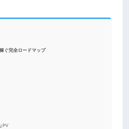
円稼ぐ完全ロードマップ
ト
なPV