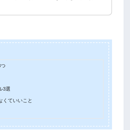
8つ
ル3選
なくていいこと