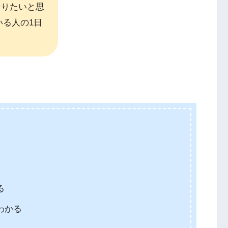
なりたいと思
る人の1日
る
る
わかる