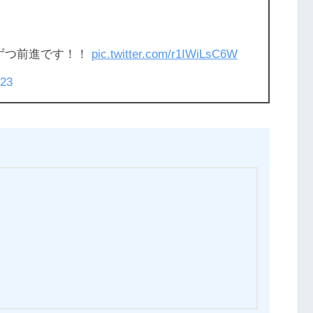
ずつ前進です！！
pic.twitter.com/r1IWiLsC6W
023