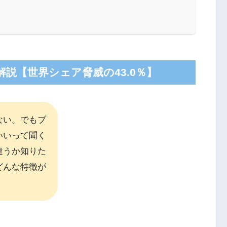
説【世界シェア脅威の43.0％】
ない。でもブ
いいって聞く
違うか知りた
どんな特徴が