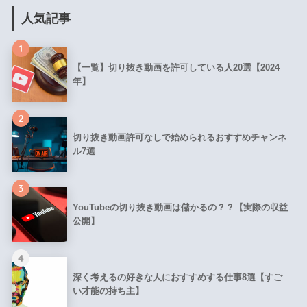
人気記事
1
【一覧】切り抜き動画を許可している人20選【2024
年】
2
切り抜き動画許可なしで始められるおすすめチャンネ
ル7選
3
YouTubeの切り抜き動画は儲かるの？？【実際の収益
公開】
4
深く考えるの好きな人におすすめする仕事8選【すご
い才能の持ち主】